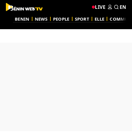
LIVE
EN
BENIN
NEWS
PEOPLE
SPORT
ELLE
COMMUN