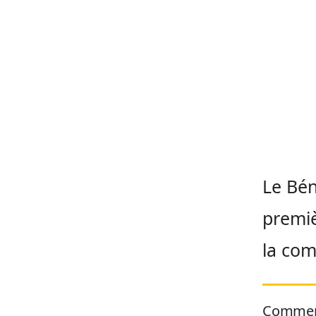
Le Bén
premiè
la com
Commen