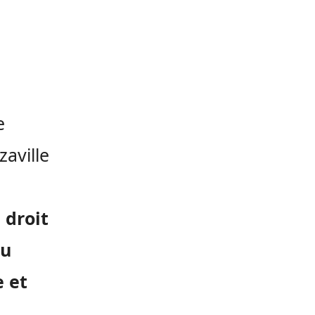
e
aville
 droit
du
e et