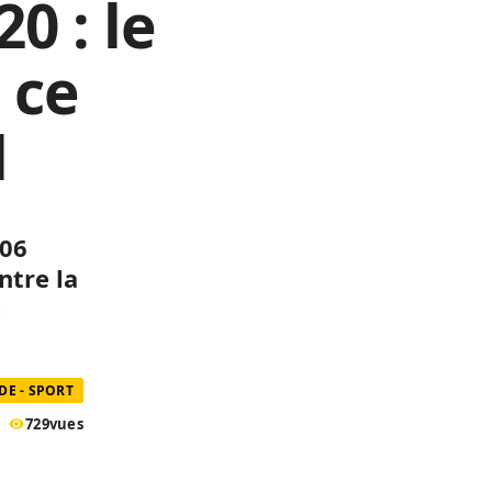
0 : le
 ce
l
 06
ntre la
e
E - SPORT
729
vues