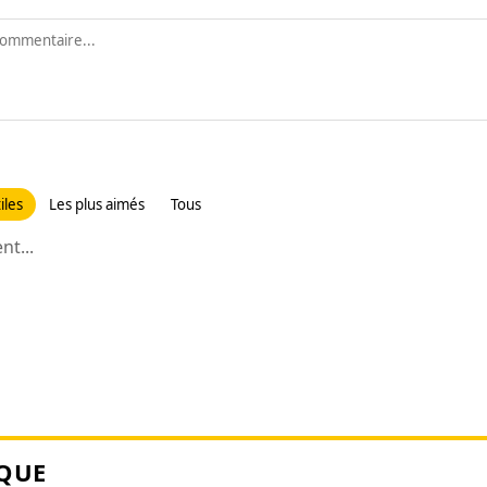
iles
Les plus aimés
Tous
t...
QUE