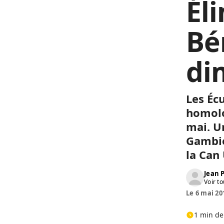
Él
Bé
di
Les Écu
homolo
mai.
Un
Gambie
la
Can
Jean
Voir to
Le 6 mai 20
1 min de