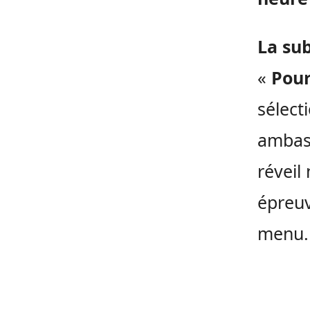
La su
«
Pour
sélect
ambass
réveil
épreuv
menu.