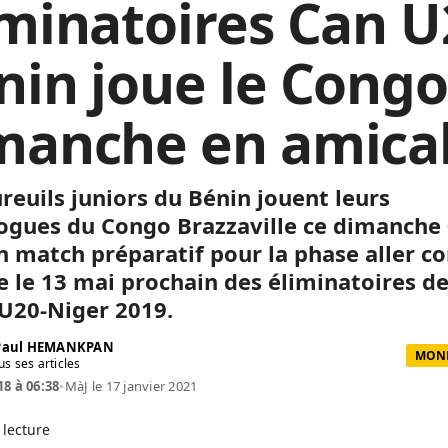
iminatoires Can U2
nin joue le Congo
manche en amica
reuils juniors du Bénin jouent leurs
gues du Congo Brazzaville ce dimanche
 match préparatif pour la phase
aller
co
 le 13 mai prochain des éliminatoires d
U20-Niger
2019.
 Paul HEMANKPAN
MOND
us ses articles
18 à 06:38
•
MàJ le 17 janvier 2021
 lecture