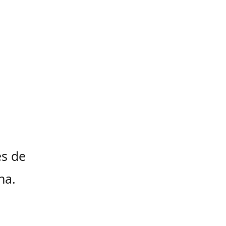
a
es de
na.