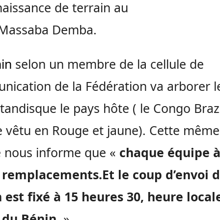
aissance de terrain au
Massaba
Demba
.
in
selon un membre de la c
ellule
de
ication de la Fédération va arborer l
tandisque
le pays
hôte ( le
Congo Brazz
e vêtu en Rouge et jaune).
Cette même
e nous informe que «
chaque équipe à
t remplacements.
Et
le coup d’envoi 
est fixé à 15 heures 30, heure local
 du Bénin.
»