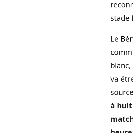
reconn
stade
Le
Bén
commun
blanc,
va êtr
sourc
à hui
match 
heure