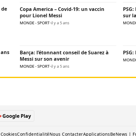
 de
Copa America – Covid-19: un vaccin
PSG: 
pour Lionel Messi
sur l
MONDE - SPORT
•
il y a 5 ans
MONDE
 ans
Barça: l’étonnant conseil de Suarez à
PSG: 
Messi sur son avenir
MONDE
MONDE - SPORT
•
il y a 5 ans
Google Play
 Cookies
Confidentialité
Nous Contacter
Applications
BeNews | F