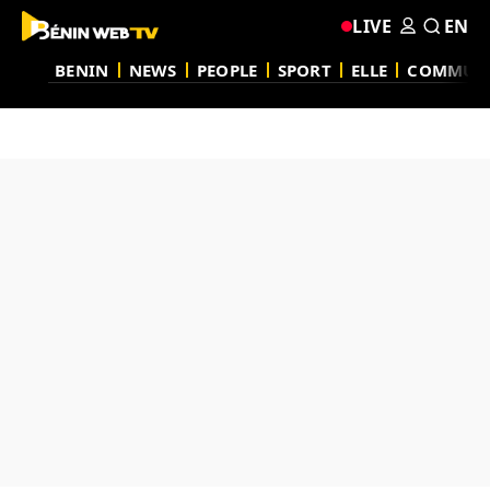
LIVE
EN
BENIN
NEWS
PEOPLE
SPORT
ELLE
COMMUN