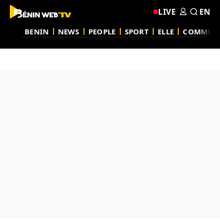
LIVE
EN
BENIN
NEWS
PEOPLE
SPORT
ELLE
COMMUN