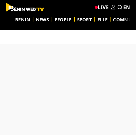
LIVE
EN
BENIN
NEWS
PEOPLE
SPORT
ELLE
COMMUN