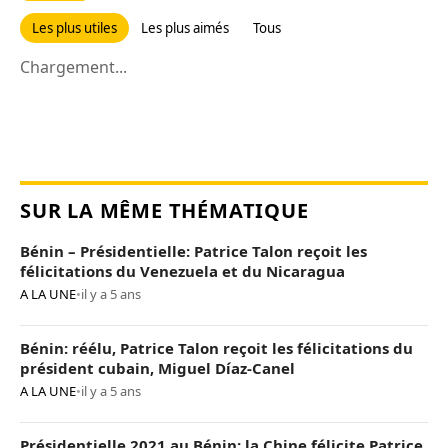
Les plus utiles
Les plus aimés
Tous
Chargement...
SUR LA MÊME THÉMATIQUE
Bénin – Présidentielle: Patrice Talon reçoit les
félicitations du Venezuela et du Nicaragua
A LA UNE
•
il y a 5 ans
Bénin: réélu, Patrice Talon reçoit les félicitations du
président cubain, Miguel Díaz-Canel
A LA UNE
•
il y a 5 ans
Présidentielle 2021 au Bénin: la Chine félicite Patrice