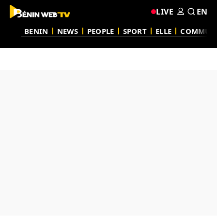
LIVE
EN
BENIN
NEWS
PEOPLE
SPORT
ELLE
COMMUN