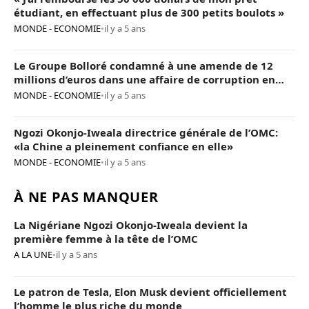
étudiant, en effectuant plus de 300 petits boulots »
MONDE - ECONOMIE
•
il y a 5 ans
Le Groupe Bolloré condamné à une amende de 12
millions d’euros dans une affaire de corruption en
Afrique
MONDE - ECONOMIE
•
il y a 5 ans
Ngozi Okonjo-Iweala directrice générale de l’OMC:
«la Chine a pleinement confiance en elle»
MONDE - ECONOMIE
•
il y a 5 ans
À NE PAS MANQUER
La Nigériane Ngozi Okonjo-Iweala devient la
première femme à la tête de l’OMC
A LA UNE
•
il y a 5 ans
Le patron de Tesla, Elon Musk devient officiellement
l’homme le plus riche du monde