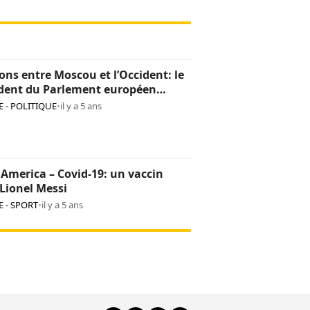
ons entre Moscou et l’Occident: le
ident du Parlement européen
na non grata en Russie
 - POLITIQUE
•
il y a 5 ans
America – Covid-19: un vaccin
Lionel Messi
 - SPORT
•
il y a 5 ans