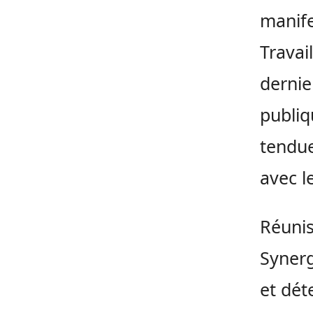
manife
Travai
dernie
publiq
tendue
avec l
Réunis
Synerg
et dét