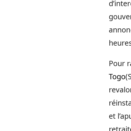
d’inte
gouver
annonç
heures
Pour r
Togo
(
revalor
réinst
et l’a
retrai