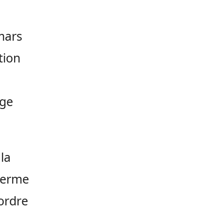
mars
tion
age
la
 ferme
’ordre