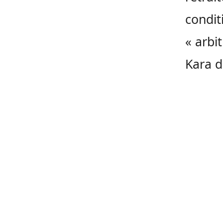
condit
« arbi
Kara d