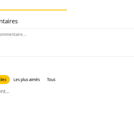
taires
iles
Les plus aimés
Tous
t...