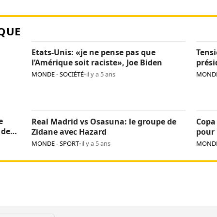
QUE
Etats-Unis: «je ne pense pas que
Tensi
l’Amérique soit raciste», Joe Biden
prés
perso
MONDE - SOCIÉTÉ
•
il y a 5 ans
MONDE
e
Real Madrid vs Osasuna: le groupe de
Copa 
 de
Zidane avec Hazard
pour 
MONDE - SPORT
•
il y a 5 ans
MONDE