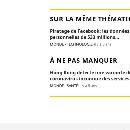
SUR LA MÊME THÉMATI
Piratage de Facebook: les données
personnelles de 533 millions
d’utilisateurs publiées en ligne
MONDE - TECHNOLOGIE
•
il y a 5 ans
À NE PAS MANQUER
Hong Kong détecte une variante d
coronavirus inconnue des services
santé
MONDE - SANTÉ
•
il y a 5 ans