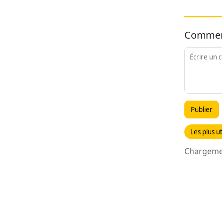
Commen
Publier
Les plus ut
Chargemen