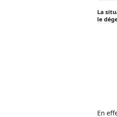
La sit
le dég
En eff