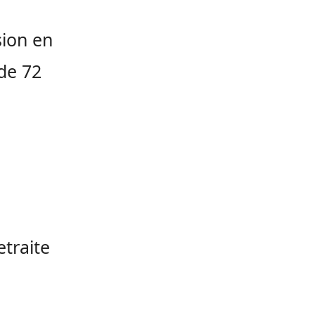
sion en
de 72
etraite