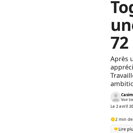
To
un
72
Après 
appréci
Travail
ambiti
Casim
Voir to
Le 2 avril 2
2 min de
Lire pl