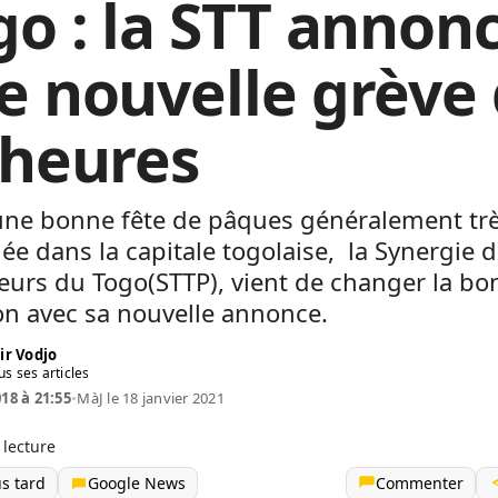
go : la STT annon
e nouvelle grève
 heures
une bonne fête de pâques généralement tr
ée dans la capitale togolaise, la Synergie 
leurs du Togo(STTP), vient de changer la b
on avec sa nouvelle annonce.
ir Vodjo
us ses articles
018 à 21:55
•
MàJ le 18 janvier 2021
 lecture
us tard
Google News
Commenter