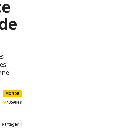
ce
 de
ès
des
onne
MONDE
405
vues
Partager