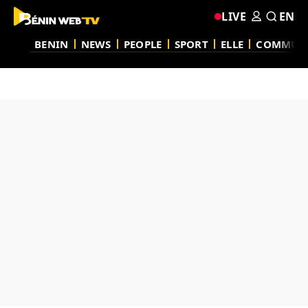
LIVE
EN
BENIN
NEWS
PEOPLE
SPORT
ELLE
COMMUN