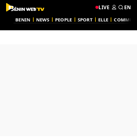
LIVE
EN
BENIN
NEWS
PEOPLE
SPORT
ELLE
COMMUN