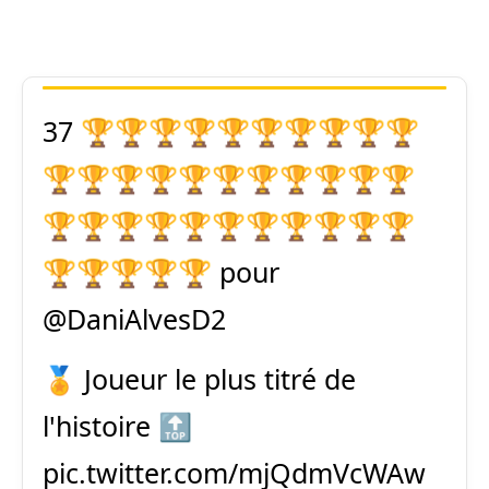
37 🏆🏆🏆🏆🏆🏆🏆🏆🏆🏆
🏆🏆🏆🏆🏆🏆🏆🏆🏆🏆🏆
🏆🏆🏆🏆🏆🏆🏆🏆🏆🏆🏆
🏆🏆🏆🏆🏆 pour
@DaniAlvesD2
🏅 Joueur le plus titré de
l'histoire 🔝
pic.twitter.com/mjQdmVcWAw