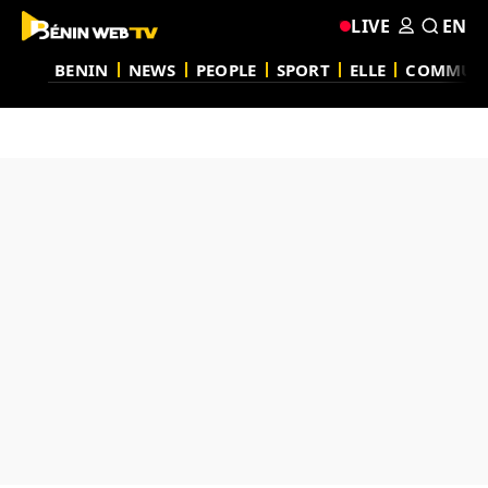
LIVE
EN
BENIN
NEWS
PEOPLE
SPORT
ELLE
COMMUN