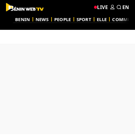
LIVE
EN
BENIN
NEWS
PEOPLE
SPORT
ELLE
COMMUN