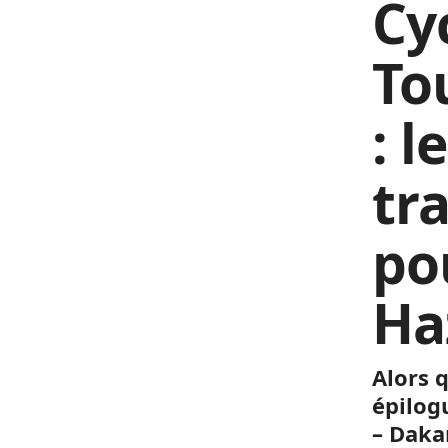
Cy
To
: l
tr
po
Ha
Alors 
épilog
– Daka