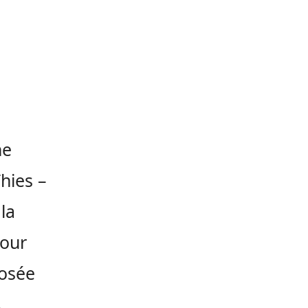
ne
hies
–
la
pour
posée
A