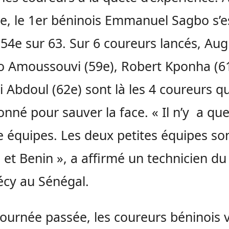
vée, le 1er béninois Emmanuel
Sagbo
s’e
 54e sur 63.
Sur 6 coureurs lancés, Aug
o
Amoussouvi
(59e)
, Robert
Kponha
(6
i
Abdoul
(62e)
sont là les 4 coureurs qu
onné pour sauver la face.
« Il n’y a qu
 équipes.
Les deux petites équipes son
et Benin », a affirmé un technicien du
écy
au Sénégal.
journée passée, les coureurs béninois 