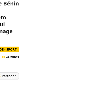
e Bénin
om.
ui
anage
E - SPORT
243
vues
Partager