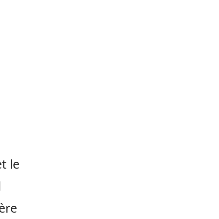
t le
d
ère