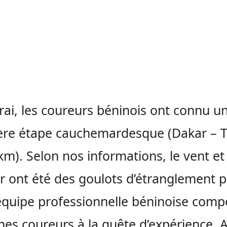
vrai, les coureurs béninois ont connu u
ère étape cauchemardesque
(Dakar –
T
km)
.
Selon nos informations, le vent et 
r ont été des goulots d’étranglement 
équipe professionnelle béninoise com
nes coureurs à la quête d’expérience.