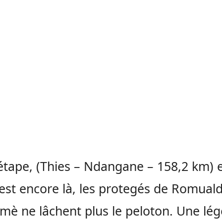
étape,
(
Thies
–
Ndangane
– 158,2 km)
e
est
encore là, les
protegés
de Romual
umè
ne lâchent plus le peloton.
Une lég