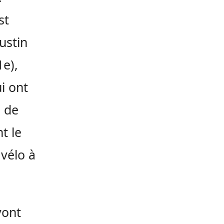
st
ustin
1e)
,
i ont
e de
t le
 vélo à
vont