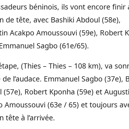
adeurs béninois, ils vont encore finir 
n de tête, avec
Bashiki
Abdoul
(58e)
,
tin
Acakpo
Amoussouvi
(59e),
Robert
K
 Emmanuel
Sagbo
(
61e/65
)
.
étape,
(
Thies
–
Thies
– 108 km)
, va son
e de l’audace.
Emmanuel
Sagbo
(37e)
,
B
l
(57e)
, Robert
Kponha
(59e)
et August
o
Amoussouvi
(63e / 65)
et toujours av
 tête à l’arrivée.