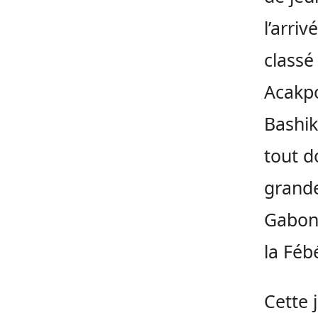
l’arri
classé
Acakp
Bashik
tout d
grande
Gabon 
la
Féb
Cette 