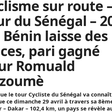
clisme sur route 
ur du Sénégal – 2
e Bénin laisse des
aces, pari gagné
ur Romuald
zoumè
que le tour Cycliste du Sénégal va connaî
ue ce dimanche 29 avril à travers sa
8èm
r – Dakar – 102,4 km, un pays se révèle a