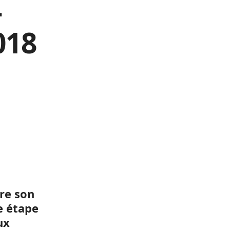
–
018
tre son
e
étape
ux