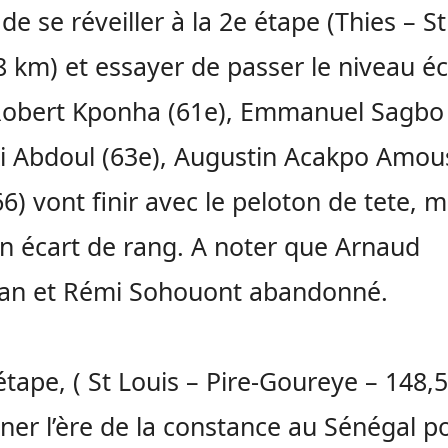
 de se réveiller à la 2e étape
(
Thies
– St
8 km)
et essayer de passer le niveau éc
Robert
Kponha
(61e)
, Emmanuel
Sagbo
i
Abdoul
(63e)
, Augustin
Acakpo
Amous
66
)
vont finir avec le peloton de
tete
, m
n écart de rang.
A
noter que Arnaud
gan
et Rémi
Sohouont
abandonné.
étape,
(
St
Louis –
Pire-Goureye
– 148,5
ner l’ère de la constance au Sénégal po