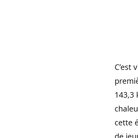
C’est 
premi
143,3 
chaleu
cette 
de jeu