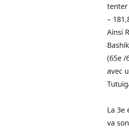
tenter
– 181,
Ainsi 
Bashik
(65e
/
avec u
Tutui
La 3e 
va son