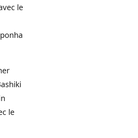
avec le
ponha
ner
ashiki
in
ec le