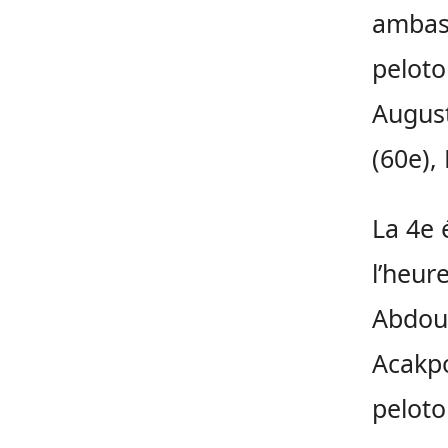
ambass
peloto
Augus
(60e)
,
La 4e 
l’heur
Abdou
Acakp
peloton