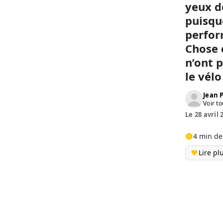
yeux d
puisque
perfor
Chose 
n’ont 
le vél
Jean
Voir to
Le 28 avril 
4 min de
Lire pl