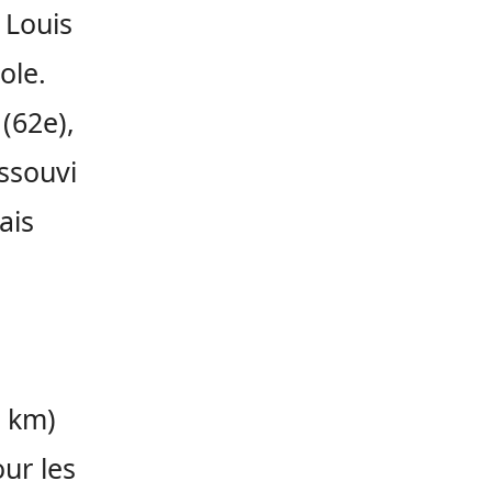
 Louis
ole.
(62e)
,
souvi
ais
 km)
ur les