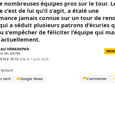
e nombreuses équipes pros sur le tour.
L
 c’est de lui qu’il s’agit, a étalé une
mance jamais connue sur un tour de ren
qui a séduit plusieurs patrons d’écuries q
pu s’empêcher de féliciter l’équipe qui m
o actuellement.
 Paul HEMANKPAN
MOND
us ses articles
2018 à 19:13
•
MàJ le 7 août 2020
 lecture
us tard
Google News
Commenter