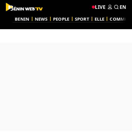
LIVE
EN
BENIN
NEWS
PEOPLE
SPORT
ELLE
COMMUN