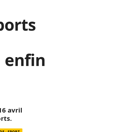
ports
 enfin
16 avril
rts.
E - SPORT