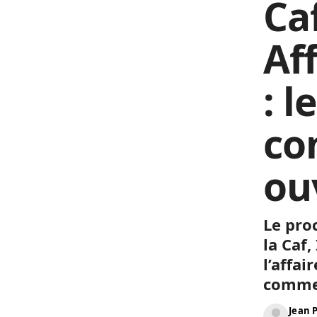
Caf
Af
: l
co
ou
Le pro
la Caf
l’affai
comme 
Jean