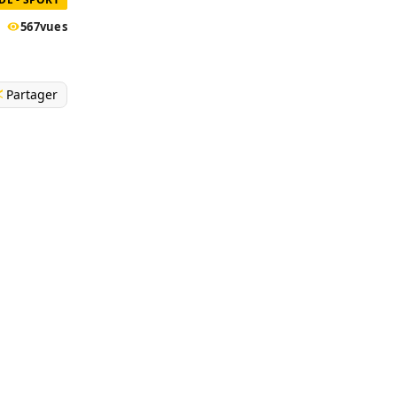
567
vues
Partager