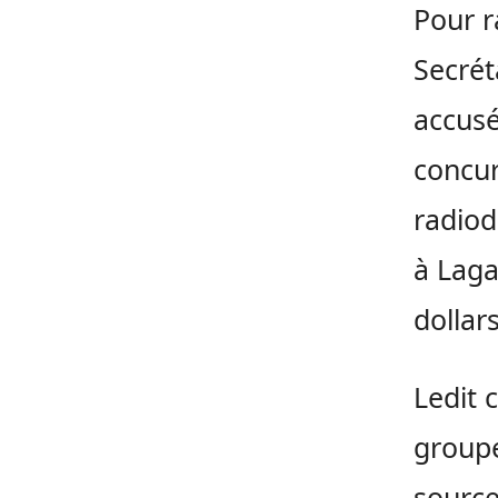
Pour r
Secrét
accusé
concur
radiod
à Laga
dollar
Ledit 
groupe
source