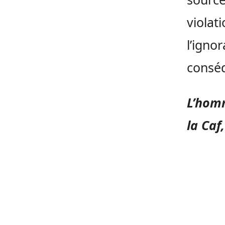
violat
l’igno
conséq
L’homm
la Caf,