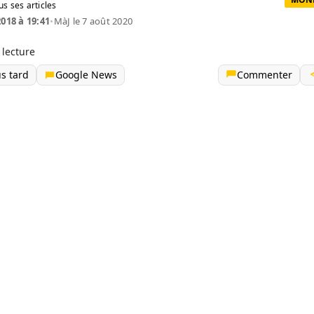
us ses articles
2018 à 19:41
•
MàJ le 7 août 2020
 lecture
us tard
Google News
Commenter