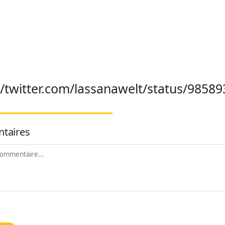
//twitter.com/lassanawelt/status/985
taires