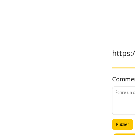
https:
Commen
Publier