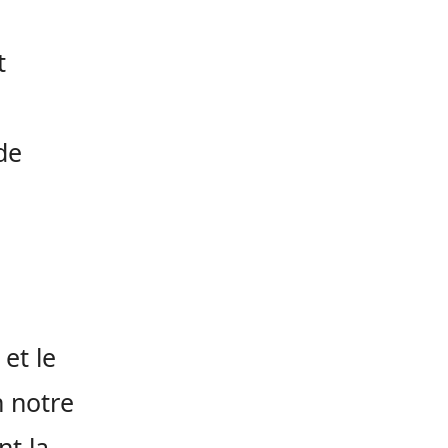
t
de
 et le
n notre
nt la