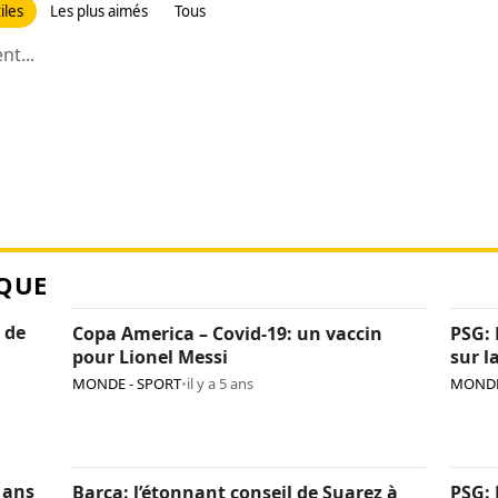
iles
Les plus aimés
Tous
t...
QUE
 de
Copa America – Covid-19: un vaccin
PSG: 
pour Lionel Messi
sur l
MONDE - SPORT
•
il y a 5 ans
MONDE
 ans
Barça: l’étonnant conseil de Suarez à
PSG: 