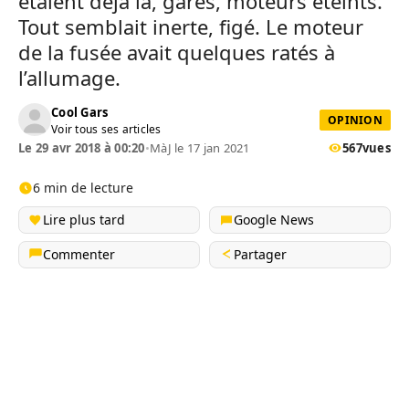
étaient déjà là, garés, moteurs éteints.
Tout semblait inerte, figé. Le moteur
de la fusée avait quelques ratés à
l’allumage.
Cool Gars
OPINION
Voir tous ses articles
Le 29 avr 2018 à 00:20
•
MàJ le 17 jan 2021
567
vues
6 min de lecture
Lire plus tard
Google News
Commenter
Partager