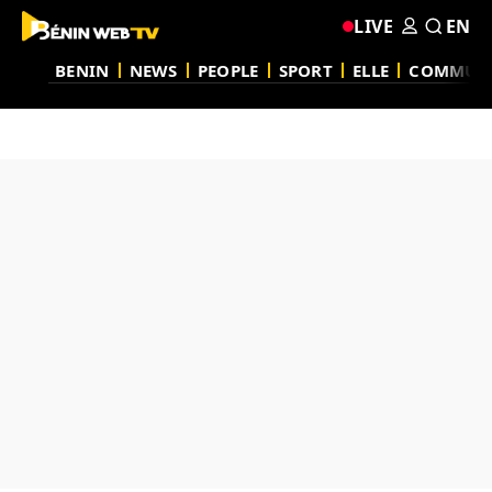
LIVE
EN
BENIN
NEWS
PEOPLE
SPORT
ELLE
COMMUN