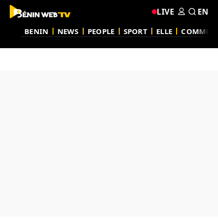
LIVE
EN
BENIN
NEWS
PEOPLE
SPORT
ELLE
COMMUN