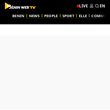
LIVE
EN
BENIN
NEWS
PEOPLE
SPORT
ELLE
COMMUN