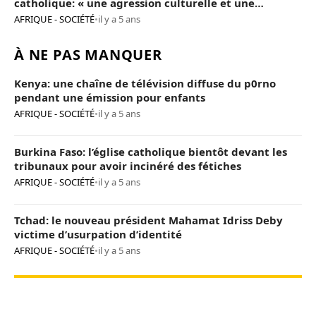
catholique: « une agression culturelle et une
provocation de trop »
AFRIQUE - SOCIÉTÉ
•
il y a 5 ans
À NE PAS MANQUER
Kenya: une chaîne de télévision diffuse du p0rno
pendant une émission pour enfants
AFRIQUE - SOCIÉTÉ
•
il y a 5 ans
Burkina Faso: l’église catholique bientôt devant les
tribunaux pour avoir incinéré des fétiches
AFRIQUE - SOCIÉTÉ
•
il y a 5 ans
Tchad: le nouveau président Mahamat Idriss Deby
victime d’usurpation d’identité
AFRIQUE - SOCIÉTÉ
•
il y a 5 ans