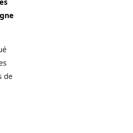
les
agne
ué
es
s de