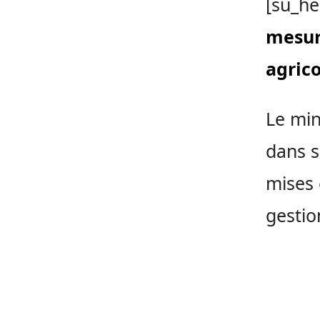
[su_he
mesur
agrico
Le min
dans s
mises 
gestio