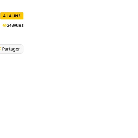
A LA UNE
243
vues
Partager