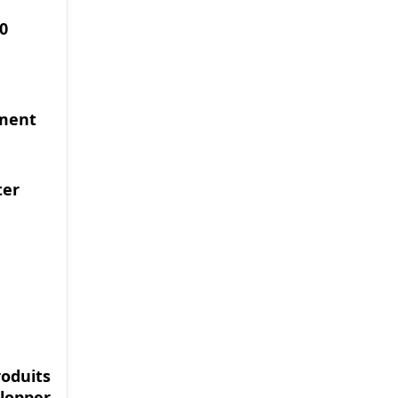
0
ement
ter
roduits
elopper