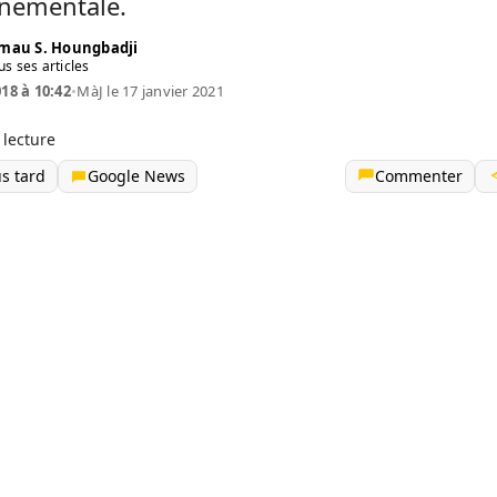
nementale.
mau S. Houngbadji
us ses articles
018 à 10:42
•
MàJ le 17 janvier 2021
 lecture
us tard
Google News
Commenter