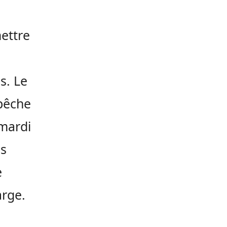
ettre
s. Le
 pêche
 mardi
es
e
arge.