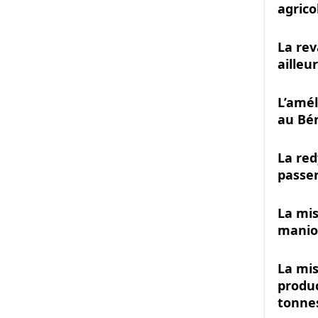
agrico
La rev
ailleu
L’amél
au Bé
La red
passer
La mis
manioc
La mis
produc
tonne