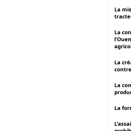
La mis
tracte
La con
l’Oue
agrico
La cré
contre
La con
produ
La for
L’assa
prohib