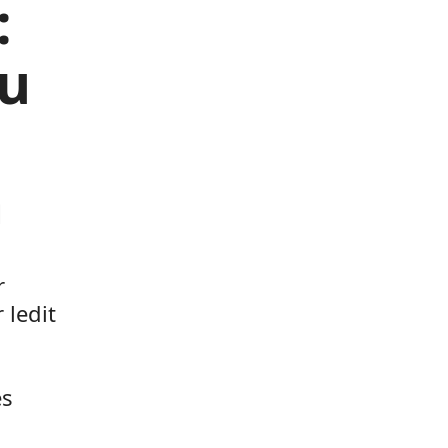
:
du
n
r
 ledit
es