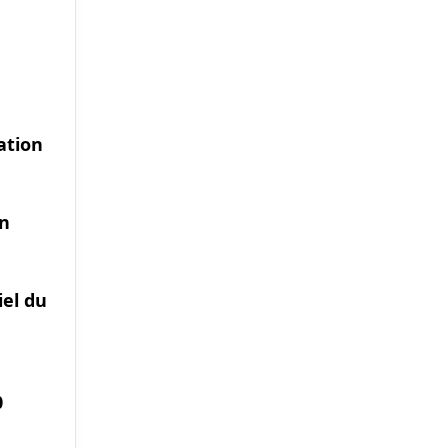
ation
on
iel du
0