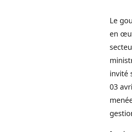
Le go
en œuv
secteu
minist
invité
03 avr
menée
gestio