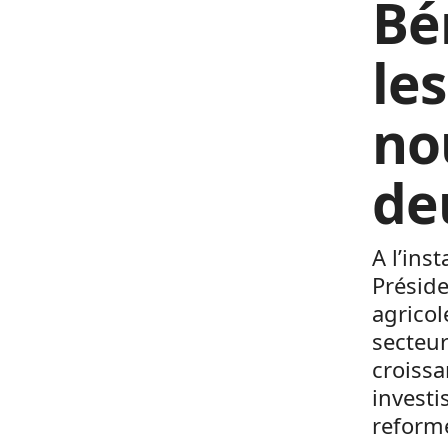
Bé
le
no
de
A l’ins
Préside
agricol
secteur
croissa
invest
reforme