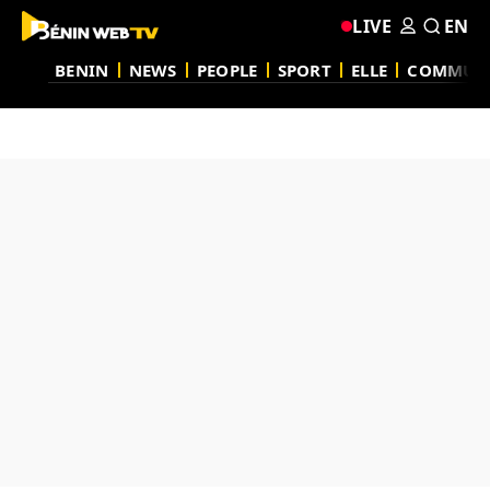
LIVE
EN
BENIN
NEWS
PEOPLE
SPORT
ELLE
COMMUN