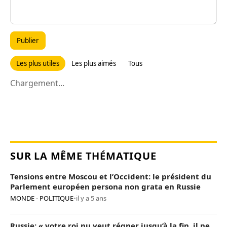
Publier
Les plus utiles
Les plus aimés
Tous
Chargement...
SUR LA MÊME THÉMATIQUE
Tensions entre Moscou et l’Occident: le président du
Parlement européen persona non grata en Russie
MONDE - POLITIQUE
•
il y a 5 ans
Russie: « votre roi nu veut régner jusqu’à la fin, il ne