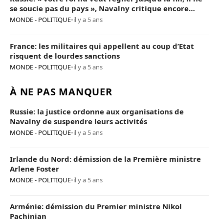
se soucie pas du pays », Navalny critique encore
Poutine
MONDE - POLITIQUE
•
il y a 5 ans
France: les militaires qui appellent au coup d’Etat
risquent de lourdes sanctions
MONDE - POLITIQUE
•
il y a 5 ans
À NE PAS MANQUER
Russie: la justice ordonne aux organisations de
Navalny de suspendre leurs activités
MONDE - POLITIQUE
•
il y a 5 ans
Irlande du Nord: démission de la Première ministre
Arlene Foster
MONDE - POLITIQUE
•
il y a 5 ans
Arménie: démission du Premier ministre Nikol
Pachinian