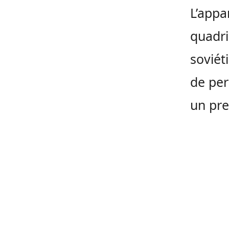
L’appa
quadri
soviét
de per
un pre