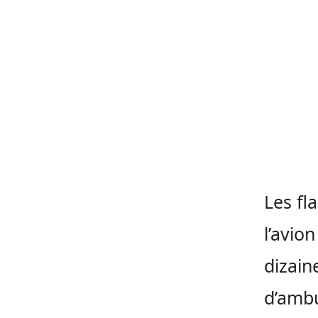
Les fl
l’avio
dizain
d’ambu