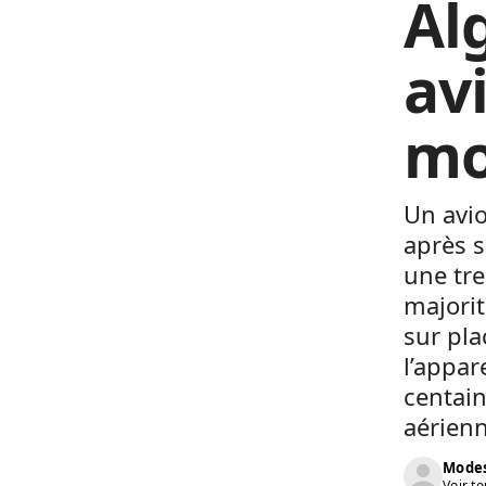
Alg
avi
mo
Un avio
après s
une tre
majorit
sur pla
l’appar
centain
aérienn
Modes
Voir to