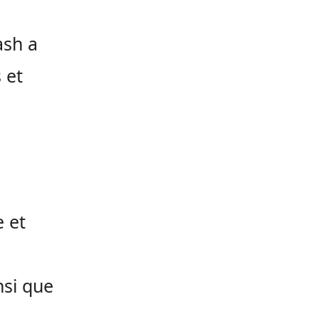
ash a
 et
e et
nsi que