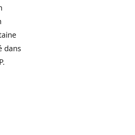
n
n
taine
ué dans
P.