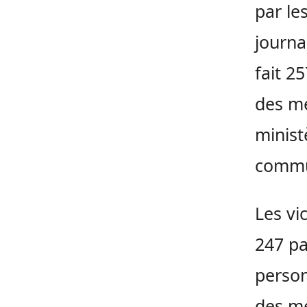
par le
journa
fait 2
des me
minist
commu
Les vi
247 pa
person
des me