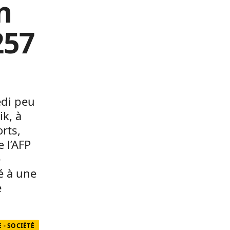
n
257
edi peu
ik, à
rts,
 l’AFP
e
é à une
e
- SOCIÉTÉ