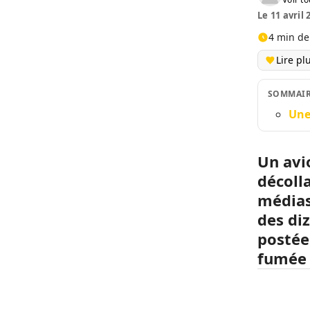
Le 11 avril 
4 min de
Lire pl
SOMMAI
Une
Un avi
décolla
médias
des di
postée
fumée 