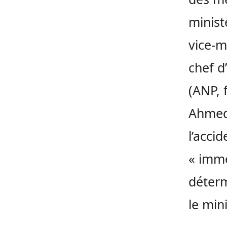
minist
vice-m
chef d
(ANP, 
Ahmed 
l’acci
« immé
déterm
le min