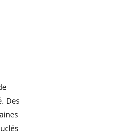
de
é. Des
aines
ouclés