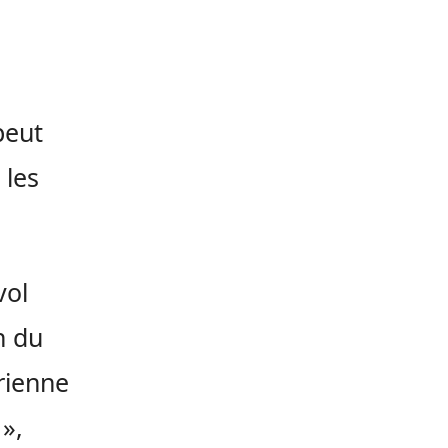
peut
 les
vol
n du
rienne
»,