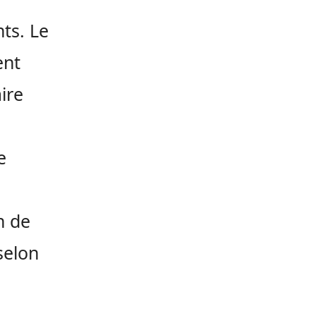
nts. Le
ent
ire
e
n de
selon