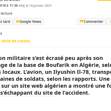
2018 à 11:36
•
MàJ le 18 janvier 2021
 lecture
us tard
Google News
Commenter
RE
 série de crashs
on militaire s’est écrasé peu après son
ge de la base de Boufarik en Algérie, sel
 locaux.
L’avion, un Ilyushin Il-78, transp
zaines de soldats, selon les rapports. Un
 sur un site web algérien a montré une f
s’échappant du site de l’accident.