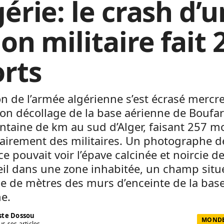
érie: le crash d’u
on militaire fait 
rts
n de l’armée algérienne s’est écrasé mercr
on décollage de la base aérienne de Boufar
ntaine de km au sud d’Alger, faisant 257 mo
airement des militaires. Un photographe de
ce pouvait voir l’épave calcinée et noircie d
eil dans une zone inhabitée, un champ situ
e de mètres des murs d’enceinte de la bas
e.
te Dossou
MONDE 
us ses articles