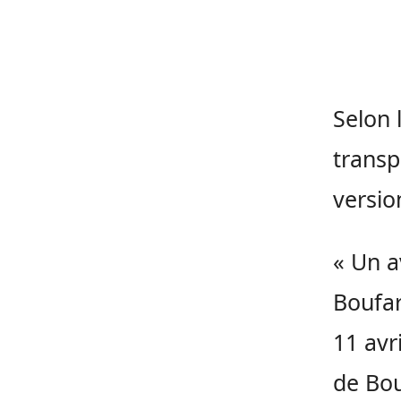
Selon 
transp
versio
« Un a
Boufar
11 avr
de Bou