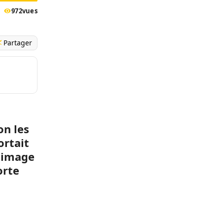
972
vues
Partager
on les
ortait
e image
orte