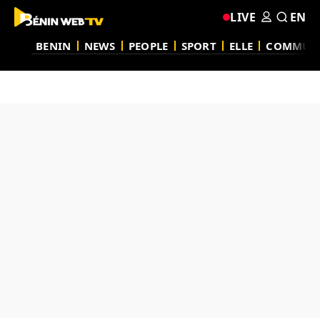
LIVE
EN
BENIN
NEWS
PEOPLE
SPORT
ELLE
COMMUN