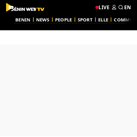
LIVE
EN
BENIN
NEWS
PEOPLE
SPORT
ELLE
COMMUN