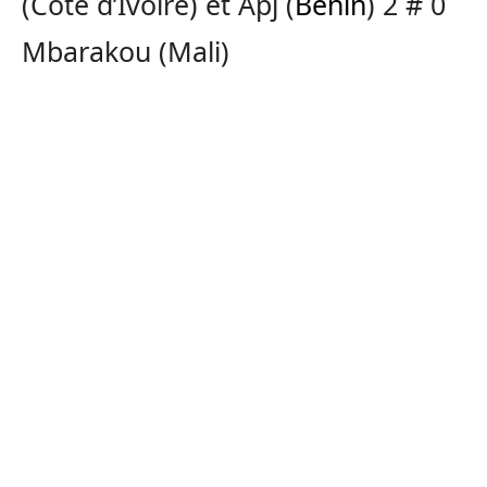
(Côte d’Ivoire) et Apj (
Bénin
) 2 # 0
Mbarakou (Mali)