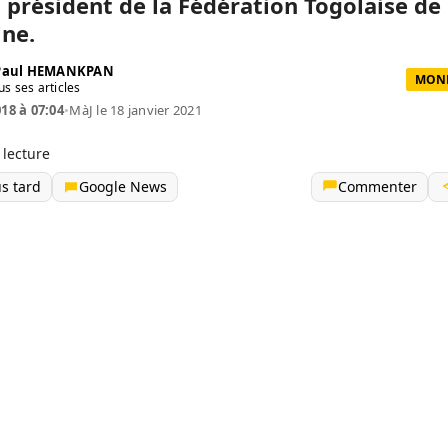
 président de la Fédération Togolaise de 
ine.
 Paul HEMANKPAN
MOND
us ses articles
018 à 07:04
•
MàJ le 18 janvier 2021
 lecture
us tard
Google News
Commenter