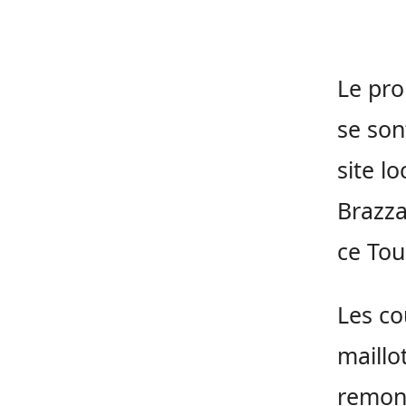
Le pro
se son
site l
Brazza
ce Tou
Les co
maillo
remont