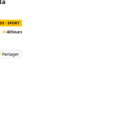
la
E - SPORT
405
vues
Partager