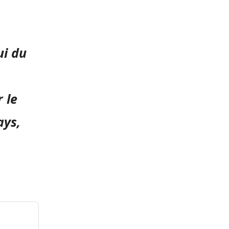
ui du
 le
ays,