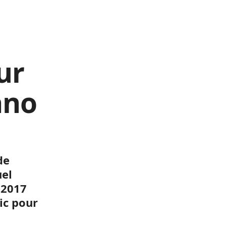
ur
ano
de
uel
 2017
ic pour