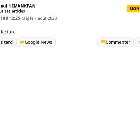
 Paul HEMANKPAN
MOND
us ses articles
018 à 12:25
•
MàJ le 7 août 2020
 lecture
us tard
Google News
Commenter