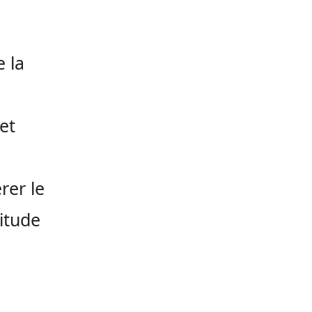
e la
et
rer le
itude