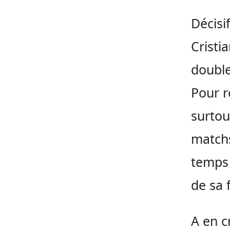
Décisi
Cristi
double
Pour r
surtou
matchs
temps 
de sa 
A en cr