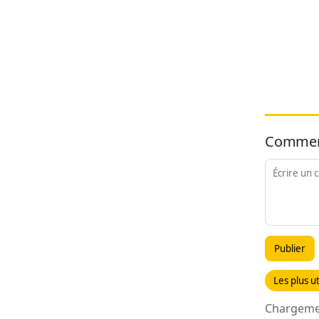
Commen
Publier
Les plus ut
Chargemen