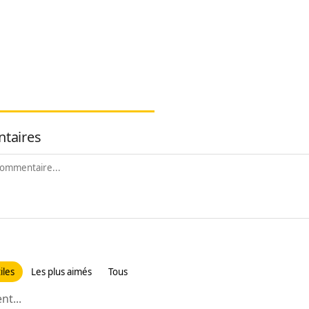
taires
iles
Les plus aimés
Tous
t...