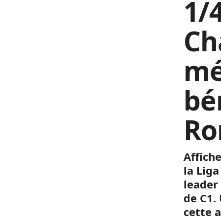
1/
Ch
mé
bé
Ro
Affich
la Liga
leader 
de C1.
cette a