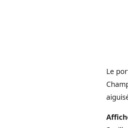
Le por
Champ
aiguis
Affich