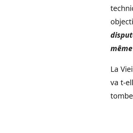
techni
object
disput
même s
La Vie
va t-el
tomber