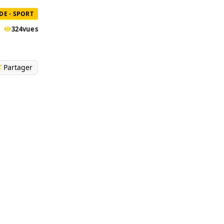
E - SPORT
324
vues
Partager