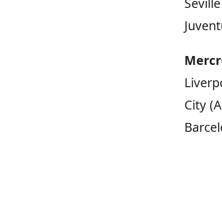
Sevill
Juvent
Mercre
Liverp
City (
Barcel