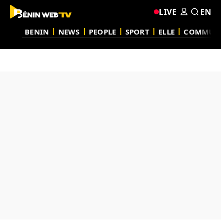
LIVE
EN
BENIN
NEWS
PEOPLE
SPORT
ELLE
COMMUN