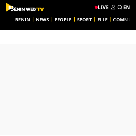
LIVE
EN
BENIN
NEWS
PEOPLE
SPORT
ELLE
COMMUN