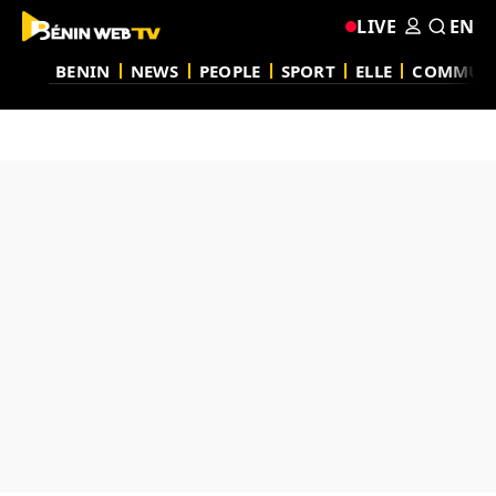
LIVE
EN
BENIN
NEWS
PEOPLE
SPORT
ELLE
COMMUN