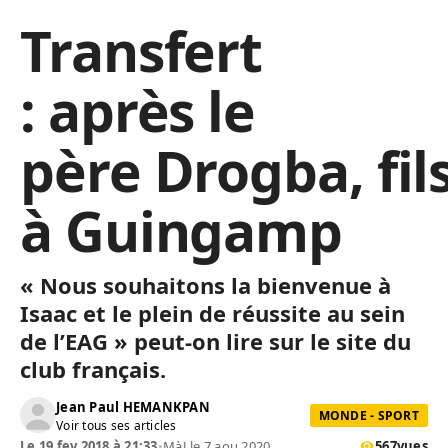
Transfert
: après le
père Drogba, fil
à Guingamp
« Nous souhaitons la bienvenue à
Isaac et le plein de réussite au sein
de l’
EAG
» peut-on lire sur le site du
club français.
Jean Paul HEMANKPAN
MONDE - SPORT
Voir tous ses articles
Le 19 fev 2018 à 21:33
•
MàJ le 7 aou 2020
567
vues