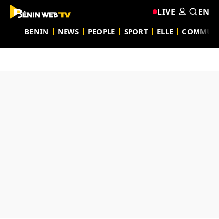
LIVE
EN
BENIN
NEWS
PEOPLE
SPORT
ELLE
COMMUN