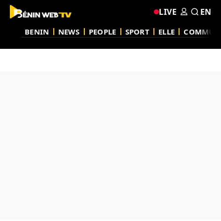
LIVE
EN
BENIN
NEWS
PEOPLE
SPORT
ELLE
COMMUN