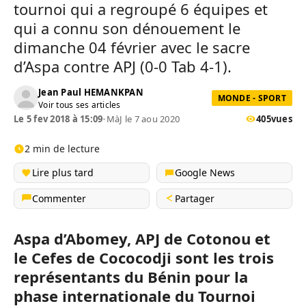
tournoi qui a regroupé 6 équipes et
qui a connu son dénouement le
dimanche 04 février avec le sacre
d’
Aspa
contre
APJ
(0-0
Tab
4-1)
.
Jean Paul HEMANKPAN
MONDE - SPORT
Voir tous ses articles
Le 5 fev 2018 à 15:09
•
MàJ le 7 aou 2020
405
vues
2 min de lecture
Lire plus tard
Google News
Commenter
Partager
Aspa
d’
Abomey
,
APJ
de Cotonou et
le
Cefes
de
Cococodji
sont les trois
représentants du Bénin pour la
phase internationale du Tournoi