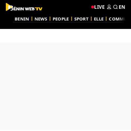
LIVE
EN
BENIN
NEWS
PEOPLE
SPORT
ELLE
COMMUN