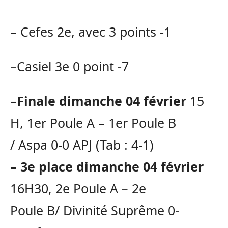
–
Cefes
2e, avec 3 points -1
–
Casiel
3e 0 point -7
–
Finale
dimanche 04 février
15
H, 1er Poule A –
1er Poule B
/
Aspa
0-0
APJ
(
Tab
:
4-1)
– 3e place dimanche 04 février
16H30, 2e Poule A –
2e
Poule
B/
Divinité Suprême 0-