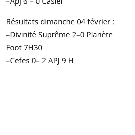
–
Apj
6 –
0
Casiel
Résultats dimanche 04 février :
–Divinité Suprême
2–0
Planète
Foot 7H30
–
Cefes
0–
2
APJ
9 H