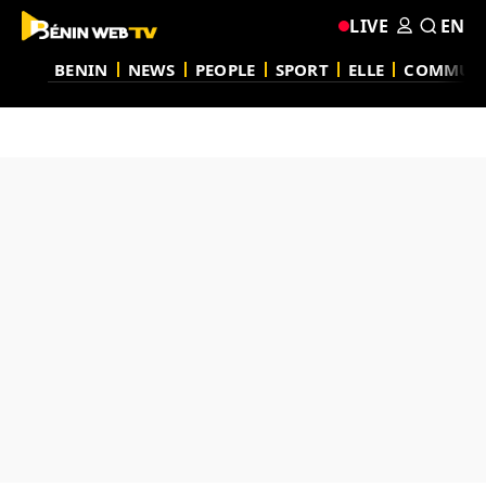
LIVE
EN
BENIN
NEWS
PEOPLE
SPORT
ELLE
COMMUN