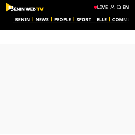
LIVE
EN
BENIN
NEWS
PEOPLE
SPORT
ELLE
COMMUN