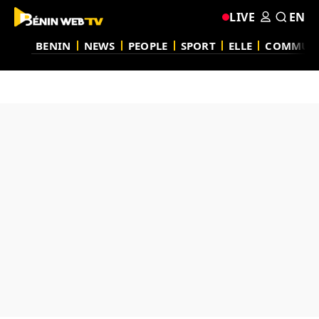
LIVE
EN
BENIN
NEWS
PEOPLE
SPORT
ELLE
COMMUN