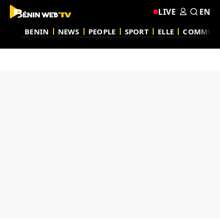
LIVE
EN
BENIN
NEWS
PEOPLE
SPORT
ELLE
COMMUN