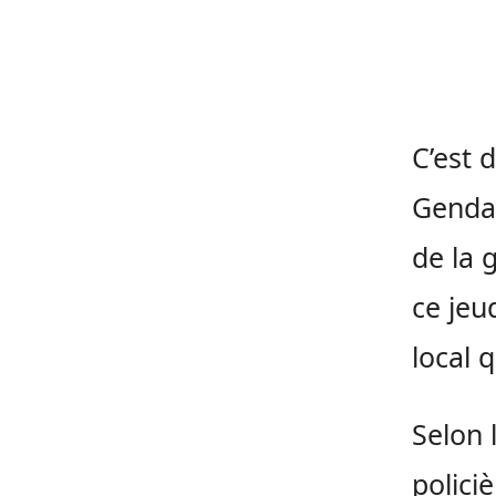
C’est 
Gendar
de la
ce jeu
local q
Selon 
policiè