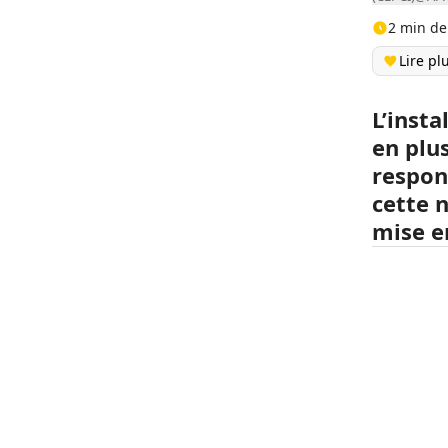
2 min de
Lire pl
L’insta
en plu
respon
cette n
mise en