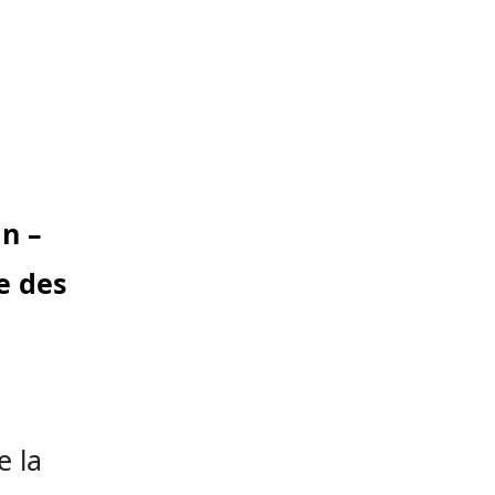
n –
te des
e la