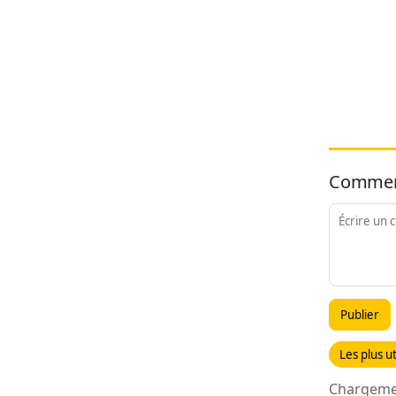
Commen
Publier
Les plus ut
Chargemen