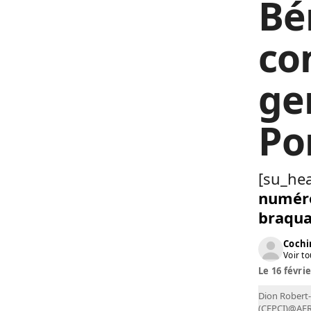
Bén
co
ge
Po
[su_hea
numéro
braquag
Cochi
Voir to
Le 16 févrie
Dion Robert-
(CEPCI)@AF