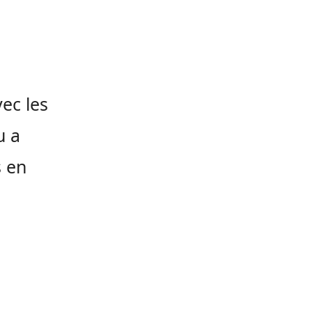
ec les
u a
s en