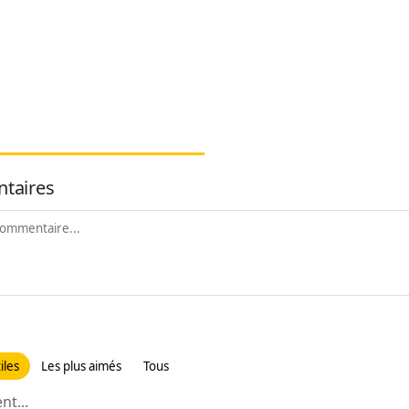
taires
iles
Les plus aimés
Tous
t...