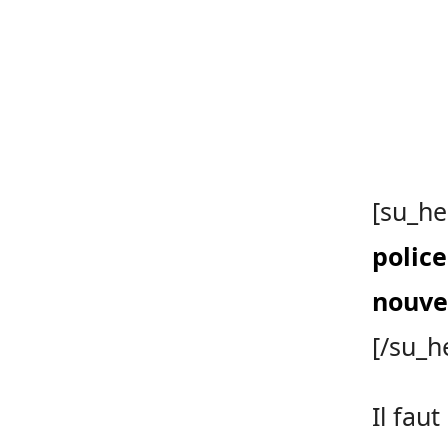
[su_he
police
nouve
[/su_h
Il fau