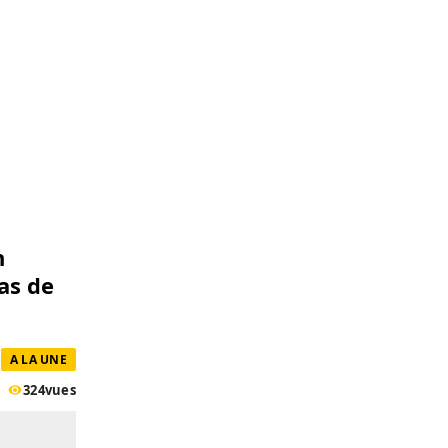
n
as de
A LA UNE
324
vues