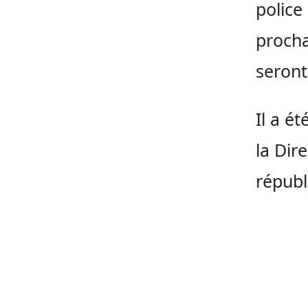
police
proch
seront
Il a ét
la Dir
républ