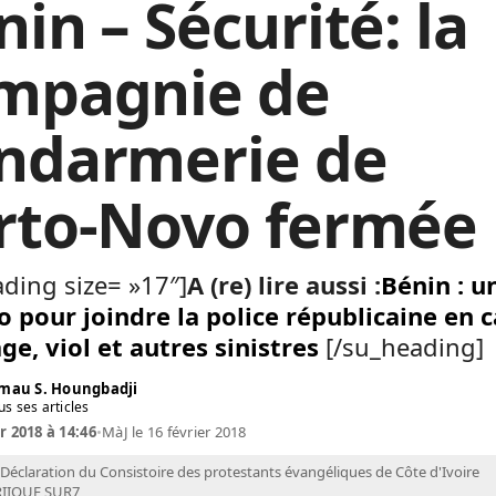
in – Sécurité: la
mpagnie de
ndarmerie de
rto-Novo fermée
ding size= »17″]
A (re) lire aussi :
Bénin : u
 pour joindre la police républicaine en c
e, viol et autres sinistres
[/su_heading]
mau S. Houngbadji
us ses articles
r 2018 à 14:46
•
MàJ le 16 février 2018
Déclaration du Consistoire des protestants évangéliques de Côte d'Ivoire
RIIQUE SUR7