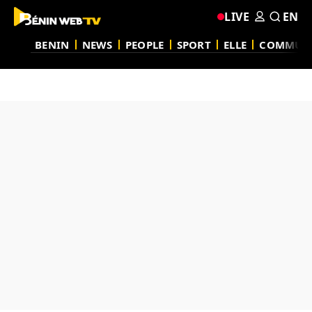
LIVE
EN
BENIN
NEWS
PEOPLE
SPORT
ELLE
COMMUN