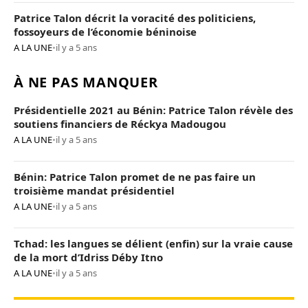
Patrice Talon décrit la voracité des politiciens,
fossoyeurs de l’économie béninoise
A LA UNE
•
il y a 5 ans
À NE PAS MANQUER
Présidentielle 2021 au Bénin: Patrice Talon révèle des
soutiens financiers de Réckya Madougou
A LA UNE
•
il y a 5 ans
Bénin: Patrice Talon promet de ne pas faire un
troisième mandat présidentiel
A LA UNE
•
il y a 5 ans
Tchad: les langues se délient (enfin) sur la vraie cause
de la mort d’Idriss Déby Itno
A LA UNE
•
il y a 5 ans