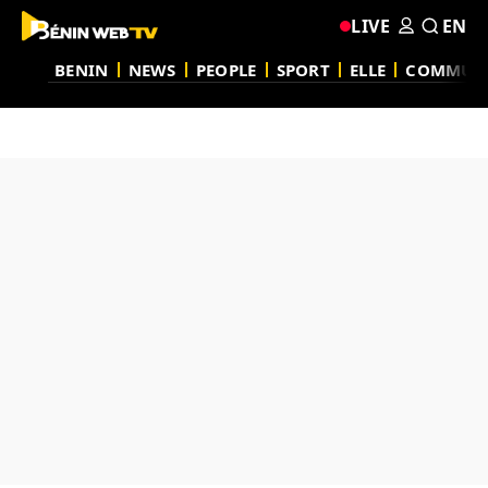
LIVE
EN
BENIN
NEWS
PEOPLE
SPORT
ELLE
COMMUN