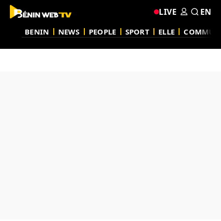
LIVE
EN
BENIN
NEWS
PEOPLE
SPORT
ELLE
COMMUN