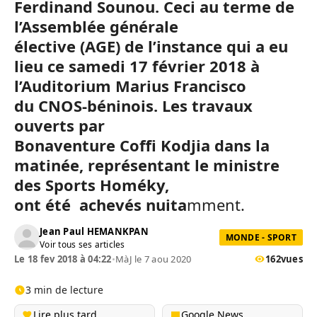
Ferdinand
Sounou
.
Ceci au terme de
l’Assemblée générale
élective
(AGE)
de l’instance qui a eu
lieu ce samedi 17 février 2018 à
l’Auditorium Marius Francisco
du
CNOS-béninois
.
Les travaux
ouverts par
Bonaventure
Coffi
Kodjia dans la
matinée
, représentant le ministre
des Sports
Homéky
,
ont
été achevés
nuita
mment.
Jean Paul HEMANKPAN
MONDE - SPORT
Voir tous ses articles
Le 18 fev 2018 à 04:22
•
MàJ le 7 aou 2020
162
vues
3 min de lecture
Lire plus tard
Google News