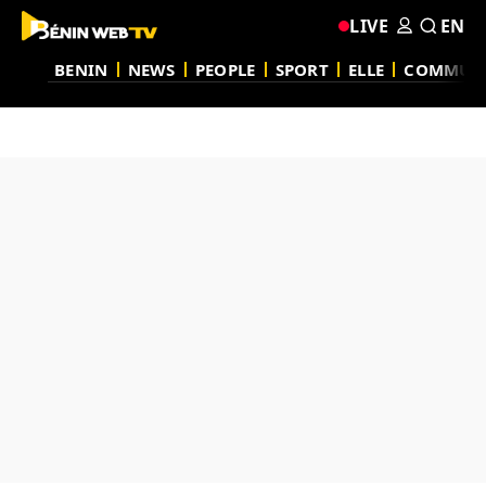
LIVE
EN
BENIN
NEWS
PEOPLE
SPORT
ELLE
COMMUN