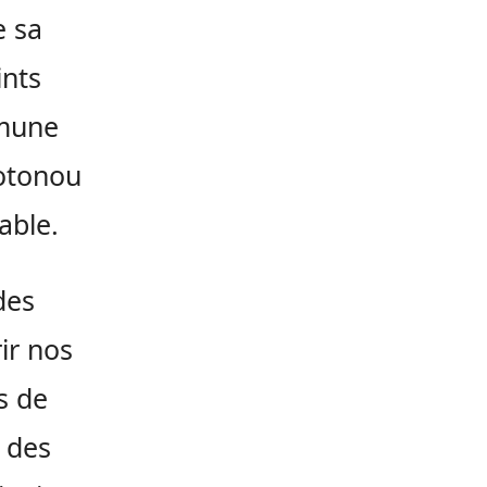
e sa
ints
mmune
Cotonou
able.
des
ir nos
s de
 des