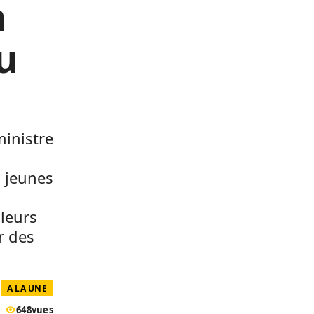
a
u
ministre
s jeunes
leurs
r des
A LA UNE
648
vues