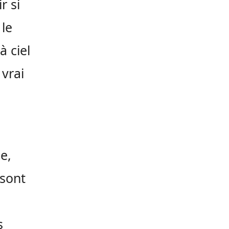
r si
 le
à ciel
 vrai
le,
 sont
s