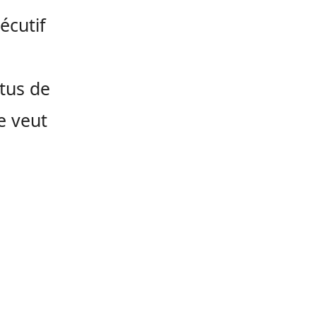
écutif
rtus de
e veut