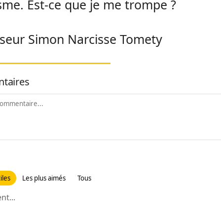
sme. Est-ce que je me trompe ?
seur Simon Narcisse Tomety
taires
iles
Les plus aimés
Tous
t...