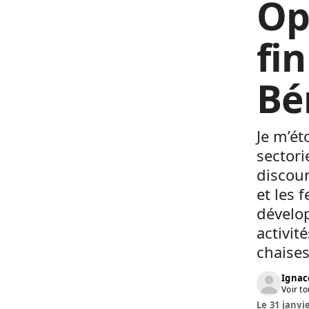
Op
fin
Bé
Je m’ét
sectori
discour
et les 
dévelop
activit
chaises
Ignac
Voir to
Le 31 janvi