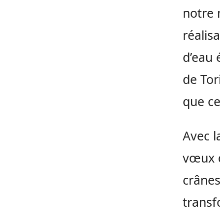
notre 
réalis
d’eau 
de Tor
que ce
Avec l
vœux d
crânes
trans