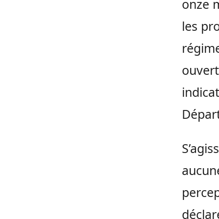
onze m
les pr
régime
ouvert
indica
Départ
S’agis
aucune
percep
déclar