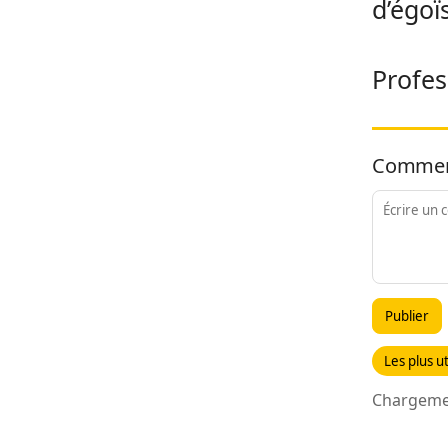
d’égoï
Profes
Commen
Publier
Les plus ut
Chargemen