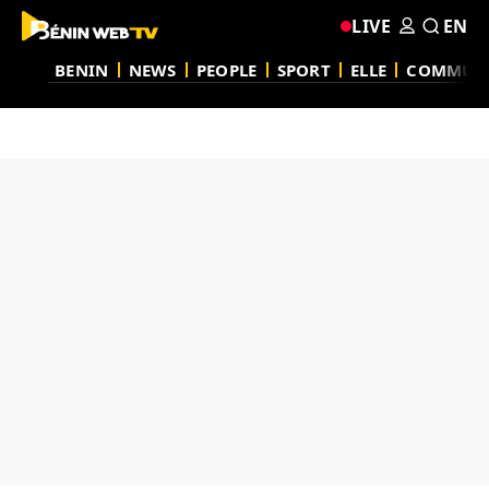
LIVE
EN
BENIN
NEWS
PEOPLE
SPORT
ELLE
COMMUN