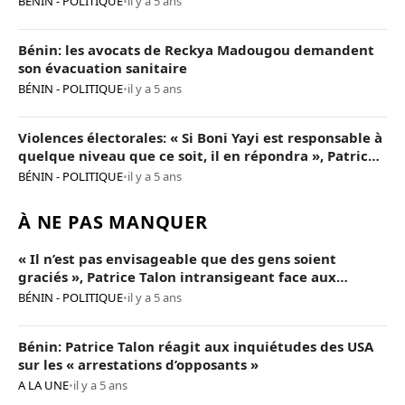
BÉNIN - POLITIQUE
•
il y a 5 ans
Bénin: les avocats de Reckya Madougou demandent
son évacuation sanitaire
BÉNIN - POLITIQUE
•
il y a 5 ans
Violences électorales: « Si Boni Yayi est responsable à
quelque niveau que ce soit, il en répondra », Patrice
Talon
BÉNIN - POLITIQUE
•
il y a 5 ans
À NE PAS MANQUER
« Il n’est pas envisageable que des gens soient
graciés », Patrice Talon intransigeant face aux
« opposants terroristes »
BÉNIN - POLITIQUE
•
il y a 5 ans
Bénin: Patrice Talon réagit aux inquiétudes des USA
sur les « arrestations d’opposants »
A LA UNE
•
il y a 5 ans