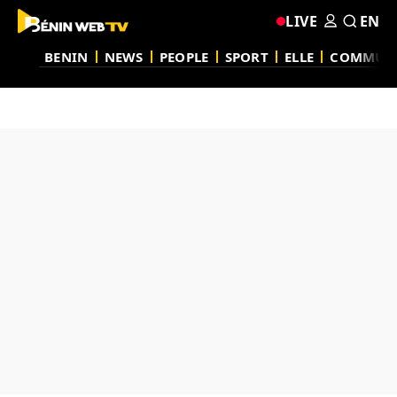
LIVE
EN
BENIN
NEWS
PEOPLE
SPORT
ELLE
COMMUN