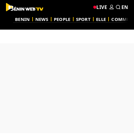
LIVE
EN
BENIN
NEWS
PEOPLE
SPORT
ELLE
COMMUN