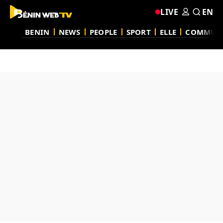
LIVE
EN
BENIN
NEWS
PEOPLE
SPORT
ELLE
COMMUN