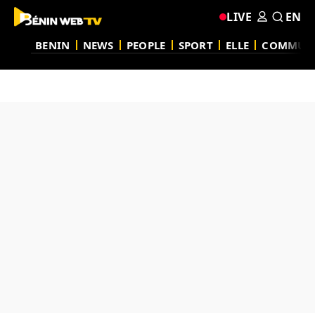
LIVE
EN
BENIN
NEWS
PEOPLE
SPORT
ELLE
COMMUN