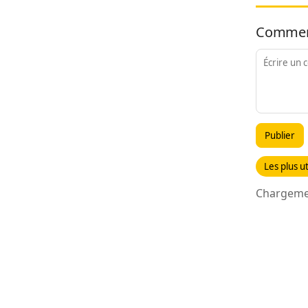
Commen
Publier
Les plus ut
Chargemen