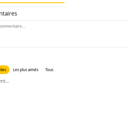
taires
iles
Les plus aimés
Tous
t...