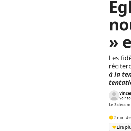
Egl
no
» 
Les fid
réciter
à la te
tentati
Vinc
Voir to
Le 3 décemb
2 min de
Lire pl