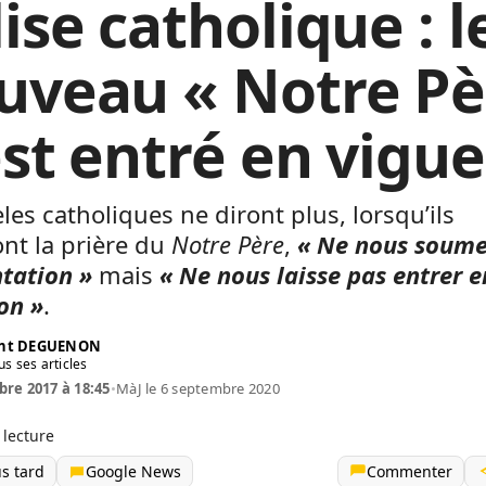
ise catholique : l
uveau « Notre Pè
est entré en vigu
èles catholiques ne diront plus, lorsqu’ils
ont la prière du
Notre Père
,
« Ne nous soume
ntation »
mais
« Ne nous laisse pas entrer e
on »
.
ent DEGUENON
us ses articles
re 2017 à 18:45
•
MàJ le 6 septembre 2020
 lecture
us tard
Google News
Commenter