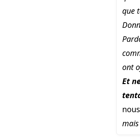
que t
Donne
Pard
comm
ont o
Et n
tent
nous
mais 