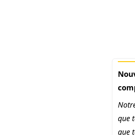
Nouv
comp
Notre
que t
que t