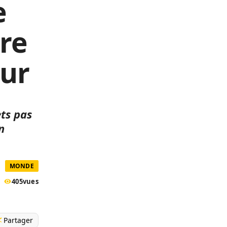
e
re
eur
ts pas
n
MONDE
405
vues
Partager