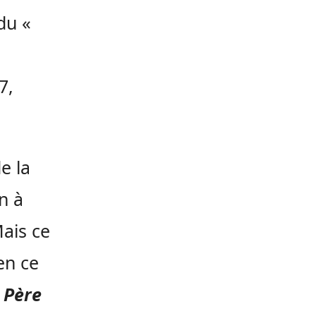
du «
7,
e la
an à
Mais ce
 en ce
 Père