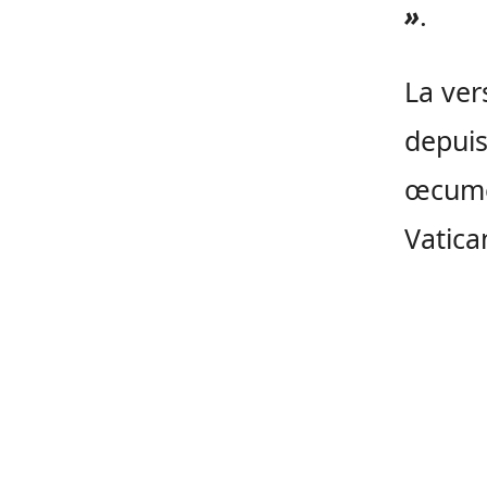
»
.
La ver
depuis
œcumén
Vatican