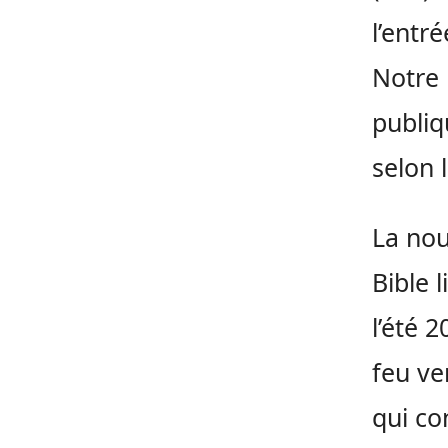
l’entr
Notre 
publiq
selon 
La nou
Bible 
l’été 
feu ve
qui co