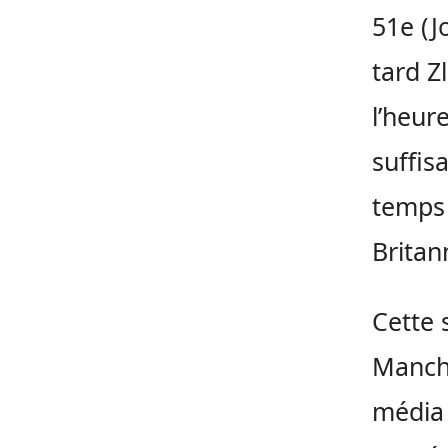
51e
(J
tard
Z
l’heur
suffis
temp
Brita
Cette 
Manche
média