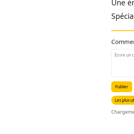
Une én
Spécia
Commen
Publier
Les plus ut
Chargemen