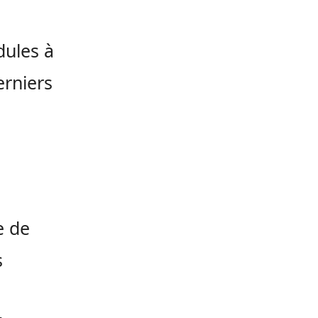
dules à
rniers
e de
s