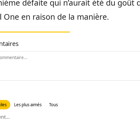
ième défaite qui n’aurait été du goût 
l
One
en raison de la manière.
taires
iles
Les plus aimés
Tous
t...