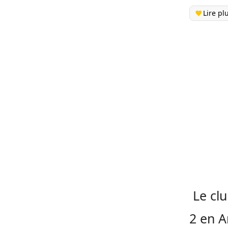
Lire pl
Le cl
2 en A