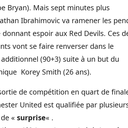
oe Bryan)
.
Mais sept minutes plus
lathan
Ibrahimovic
va ramener les pen
e donnant espoir aux
Red
Devils
.
Ces de
ants vont se faire renverser dans le
s
additionnel
(
90+3
)
suite à un but du
nnique Korey Smith
(26 ans)
.
sortie de compétition en quart de final
ster United est qualifiée par plusieur
 de «
surprise
« .