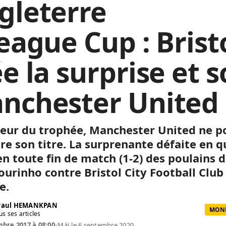
gleterre
League Cup : Brist
e la surprise et s
nchester United
eur du trophée, Manchester United ne p
re son titre.
La surprenante défaite en q
 en toute fin de match
(1-2)
des poulains 
ourinho
contre Bristol
City
Football Club
e.
 Paul HEMANKPAN
MOND
us ses articles
bre 2017 à 08:00
•
MàJ le 6 septembre 2020