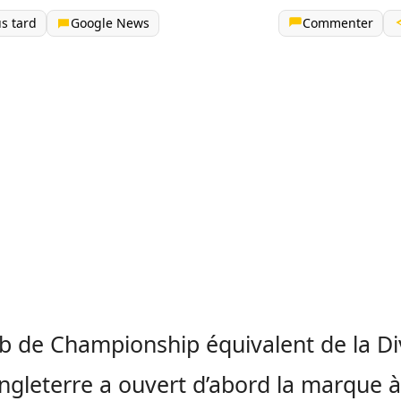
us tard
Google News
Commenter
ub de
Championship
équivalent de la Di
ngleterre a ouvert d’abord la marque à