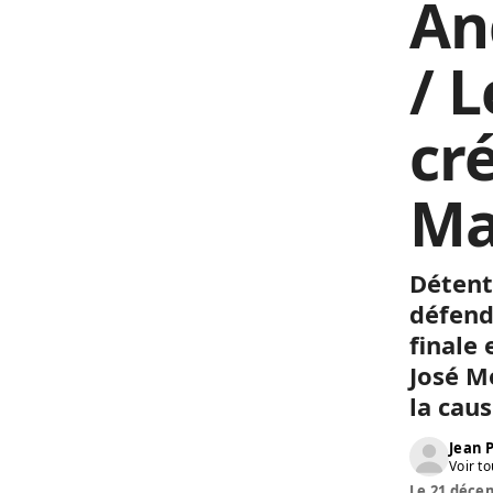
An
/ 
cré
Ma
Détent
défend
finale
José
M
la caus
Jean
Voir to
Le 21 décem