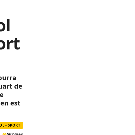
ol
ort
ourra
uart de
de
 en est
E - SPORT
567
vues