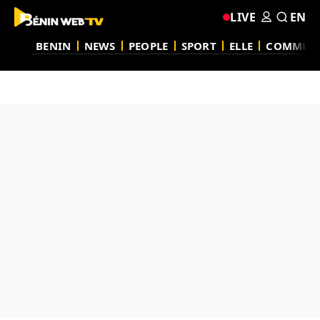
LIVE
EN
BENIN
NEWS
PEOPLE
SPORT
ELLE
COMMUN