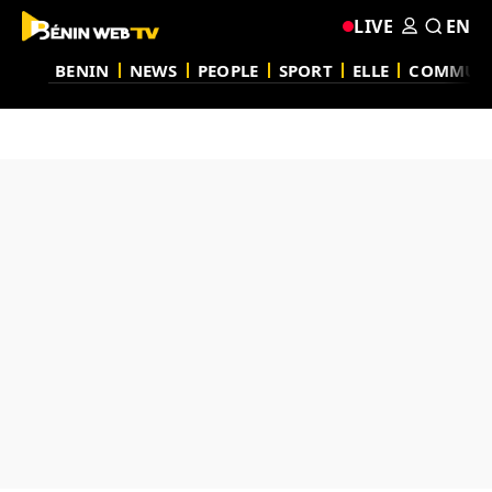
LIVE
EN
BENIN
NEWS
PEOPLE
SPORT
ELLE
COMMUN